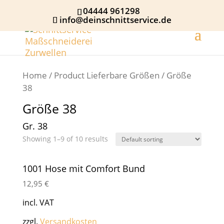
04444 961298
info@deinschnittservice.de
Home
/ Product Lieferbare Größen / Größe
38
Größe 38
Gr. 38
Showing 1–9 of 10 results
1001 Hose mit Comfort Bund
12,95
€
incl. VAT
zzgl.
Versandkosten